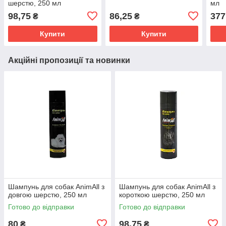
шерстю, 250 мл
мл
98,75
86,25
377
₴
₴
Купити
Купити
Акційні пропозиції та новинки
Шампунь для собак AnimAll з
Шампунь для собак AnimAll з
довгою шерстю, 250 мл
короткою шерстю, 250 мл
Готово до відправки
Готово до відправки
80
98,75
₴
₴