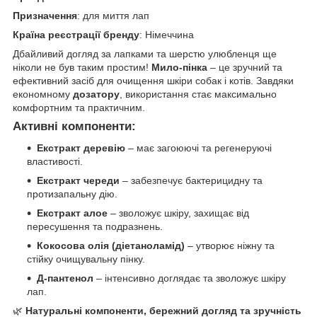
Призначення
: для миття лап
Країна реєстрації бренду
: Німеччина
Дбайливий догляд за лапками та шерстю улюбленця ще
ніколи не був таким простим!
Мило-пінка
– це зручний та
ефективний засіб для очищення шкіри собак і котів. Завдяки
економному
дозатору
, використання стає максимально
комфортним та практичним.
Активні компоненти:
Екстракт деревію
– має загоюючі та регенеруючі
властивості.
Екстракт череди
– забезпечує бактерицидну та
протизапальну дію.
Екстракт алое
– зволожує шкіру, захищає від
пересушення та подразнень.
Кокосова олія (діетаноламід)
– утворює ніжну та
стійку очищувальну пінку.
Д-пантенол
– інтенсивно доглядає та зволожує шкіру
лап.
🌿
Натуральні компоненти, бережний догляд та зручність