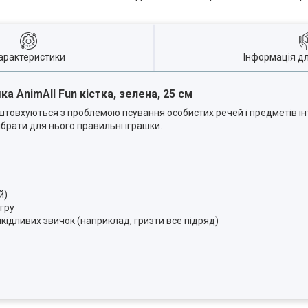
арактеристики
Інформація д
ка AnimAll Fun кістка, зелена, 25 см
штовхуються з проблемою псування особистих речей і предметів ін
ібрати для нього правильні іграшки.
й)
гру
кідливих звичок (наприклад, гризти все підряд)