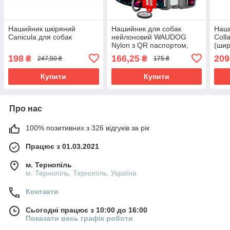
Нашийник шкіряний
Нашийник для собак
Наши
Canicula для собак
нейлоновий WAUDOG
Coll
Nylon з QR паспортом,
(шир
малюнок "Нескінченні
50 с
198
166,25
209
₴
₴
247,50 ₴
175 ₴
світи", пластиковий
фастекс
Купити
Купити
Про нас
100% позитивних з 326 відгуків за рік
Працює з 01.03.2021
м. Тернопіль
м. Тернопіль, Тернопіль, Україна
Контакти
Сьогодні працює з 10:00 до 16:00
Показати весь графік роботи