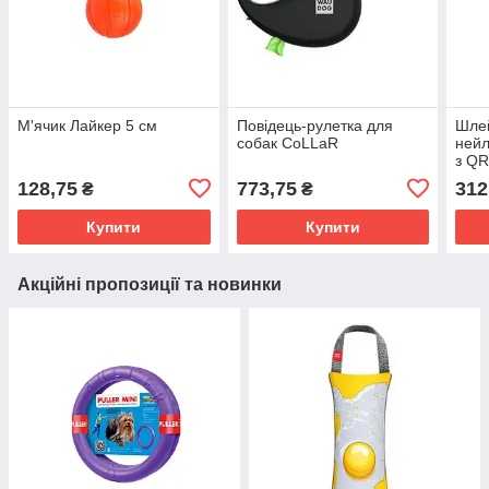
М'ячик Лайкер 5 см
Повідець-рулетка для
Шлей
собак CoLLaR
нейл
з QR
Nasa
128,75
773,75
312
₴
₴
Купити
Купити
Акційні пропозиції та новинки