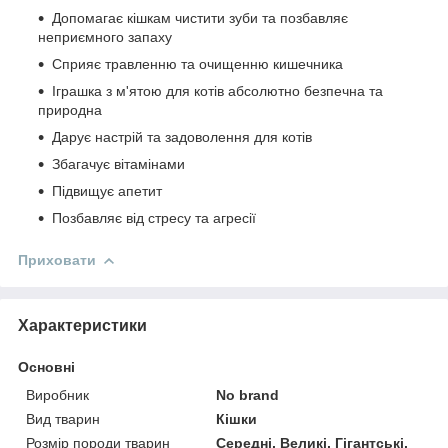
Допомагає кішкам чистити зуби та позбавляє
неприємного запаху
Сприяє травленню та очищенню кишечника
Іграшка з м'ятою для котів абсолютно безпечна та
природна
Дарує настрій та задоволення для котів
Збагачує вітамінами
Підвищує апетит
Позбавляє від стресу та агресії
Приховати
Характеристики
Основні
Виробник
No brand
Вид тварин
Кішки
Розмір породи тварин
Середні, Великі, Гігантські,