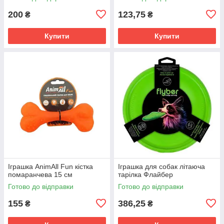
200
123,75
₴
₴
Купити
Купити
Іграшка AnimAll Fun кістка
Іграшка для собак літаюча
помаранчева 15 см
тарілка Флайбер
Готово до відправки
Готово до відправки
155
386,25
₴
₴