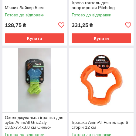
Ігрова гантель для
М'ячик Лайкер 5 см
апортировки Pitchdog
Готово до відправки
Готово до відправки
128,75
331,25
₴
₴
Купити
Купити
Охолоджувальна іграшка для
зубів AnimAll GrizZzly
Іграшка AnimAll Fun кільце 6
13.5х7.4х3.8 см Синьо-
сторін 12 см
зелена
Готово до відправки
Готово до відправки