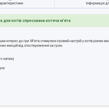
арактеристики
Інформація д
а для котів спресована котяча м'ята
и інтерес до гри. М'ята стимулює ігровий настрій у котів різних віко
них емоцій від спостереження за грою.
го запаху
дна