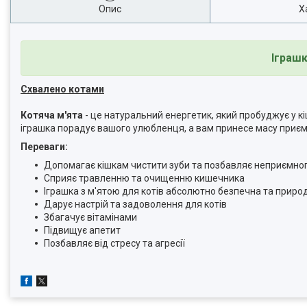
Опис
Х
Іграшк
Схвалено котами
Котяча м'ята
- це натуральний енергетик, який пробуджує у кішк
іграшка порадує вашого улюбленця, а вам принесе масу приєм
Переваги:
Допомагає кішкам чистити зуби та позбавляє неприємно
Сприяє травленню та очищенню кишечника
Іграшка з м'ятою для котів абсолютно безпечна та приро
Дарує настрій та задоволення для котів
Збагачує вітамінами
Підвищує апетит
Позбавляє від стресу та агресії