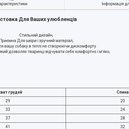
арактеристики
Інформація д
стовка Для Ваших улюбленців
Стильний дизайн,
Приємна Для шкіри і зручний матеріал,
и вашу собаку в теплі не створюючи дискомфорту.
який дозволяє тваринці відчувати себе комфортно і м'яко,
хват грудей
Спина
29
20
33
24
37
28
41
32