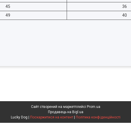
45
36
49
40
Сайт створений на маркетплейсі
Prom.ua
Продавець на Bigl.ua
Lucky Dog |
Поскаржитися на контент
|
Політика конфіденційності