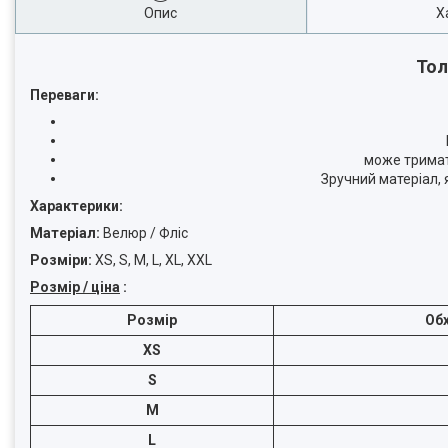
Опис
Х
Тол
Переваги:
може тримат
Зручний матеріал, 
Характерики:
Матеріал:
Велюр / Фліс
Розміри:
XS, S, M, L, XL, XXL
Розмір / ціна
:
Розмір
Об
XS
S
M
L