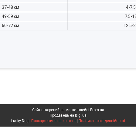
37-48 см
4-7.5
49-59 см
7.5-13
60-72 см
12.5-2
Сайт створений на маркетплейсі
Prom.ua
Продавець на Bigl.ua
Lucky Dog |
Поскаржитися на контент
|
Політика конфіденційності