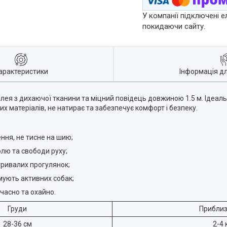
У компанії підключені е
покидаючи сайту.
арактеристики
Інформація д
ея з дихаючої тканини та міцний повідець довжиною 1.5 м. Ідеаль
х матеріалів, не натирає та забезпечує комфорт і безпеку.
ння, не тисне на шию;
лю та свободи руху;
тривалих прогулянок;
мують активних собак;
часно та охайно.
Груди
Приблиз
28-36 см
2-4 