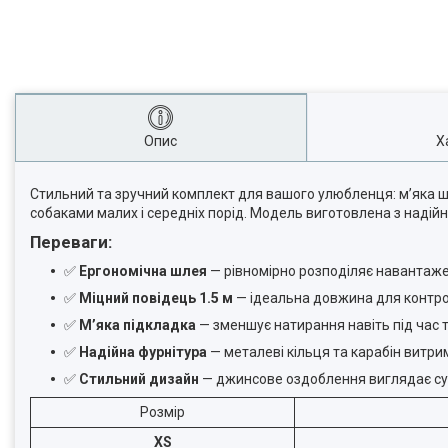
Опис
Х
Стильний та зручний комплект для вашого улюбленця: м’яка шл
собаками малих і середніх порід. Модель виготовлена з надійни
Переваги:
✅
Ергономічна шлея
— рівномірно розподіляє навантаже
✅
Міцний повідець 1.5 м
— ідеальна довжина для контро
✅
М’яка підкладка
— зменшує натирання навіть під час 
✅
Надійна фурнітура
— металеві кільця та карабін витри
✅
Стильний дизайн
— джинсове оздоблення виглядає су
Розмір
XS