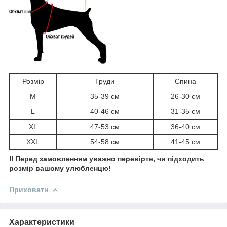
Розмір
Груди
Спина
M
35-39 см
26-30 см
L
40-46 см
31-35 см
XL
47-53 см
36-40 см
XXL
54-58 см
41-45 см
‼️ Перед замовленням уважно перевірте, чи підходить
розмір вашому улюбленцю!
Приховати
Характеристики