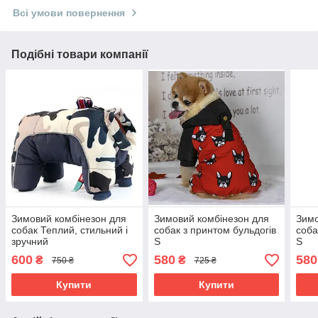
Всі умови повернення
Подібні товари компанії
Зимовий комбінезон для
Зимовий комбінезон для
Зимо
собак Теплий, стильний і
собак з принтом бульдогів
соба
зручний
S
S
600
580
580
₴
₴
750 ₴
725 ₴
Купити
Купити