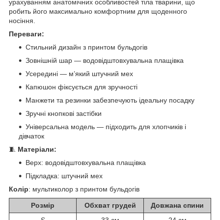
урахуванням анатомічних особливостей тіла тварини, що
робить його максимально комфортним для щоденного
носіння.
Переваги:
Стильний дизайн з принтом бульдогів
Зовнішній шар — водовідштовхувальна плащівка
Усередині — м’який штучний мех
Капюшон фіксується для зручності
Манжети та резинки забезпечують ідеальну посадку
Зручні кнопкові застібки
Універсальна модель — підходить для хлопчиків і
дівчаток
🧵
Матеріали:
Верх: водовідштовхувальна плащівка
Підкладка: штучний мех
Колір
: мультиколор з принтом бульдогів
Розмір
Обхват грудей
Довжана спини
S
33 см
24 см