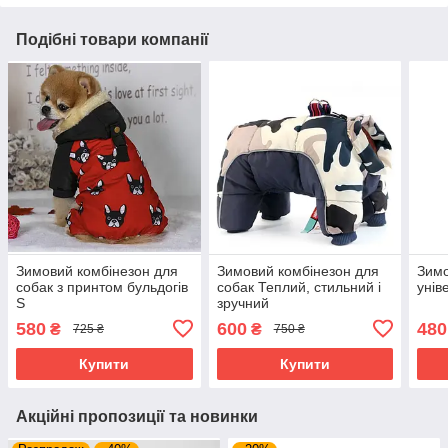
Подібні товари компанії
Зимовий комбінезон для
Зимовий комбінезон для
Зимо
собак з принтом бульдогів
собак Теплий, стильний і
унів
S
зручний
580
600
480
₴
₴
725 ₴
750 ₴
Купити
Купити
Акційні пропозиції та новинки