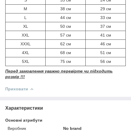
M
38 см
29 см
L
44 см
33 см
XL
50 см
37 см
XXL
57 см
41 см
XXXL
62 см
46 см
4XL
68 см
51 см
5XL
75 см
56 см
Перед замовлення уважно перевірте чи підходить
розмір !!!
Приховати
Характеристики
Основні атрибути
Виробник
No brand