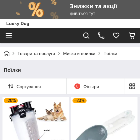
Lucky Dog
Товари та послуги
Миски и поилки
Поїлки
Поїлки
Сортування
0
Фільтри
–20%
–20%