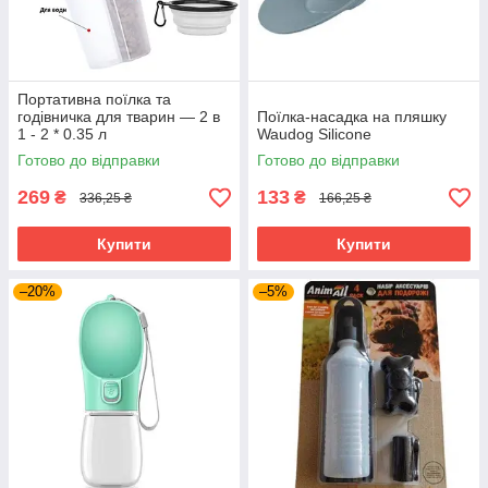
Портативна поїлка та
годівничка для тварин — 2 в
Поїлка-насадка на пляшку
1 - 2 * 0.35 л
Waudog Silicone
Готово до відправки
Готово до відправки
269
133
₴
₴
336,25 ₴
166,25 ₴
Купити
Купити
–20%
–5%