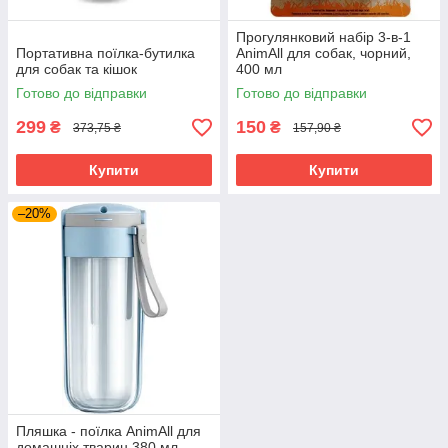
Прогулянковий набір 3-в-1
Портативна поїлка-бутилка
AnimAll для собак, чорний,
для собак та кішок
400 мл
Готово до відправки
Готово до відправки
299
150
₴
₴
373,75 ₴
157,90 ₴
Купити
Купити
–20%
Пляшка - поїлка AnimAll для
домашніх тварин 380 мл